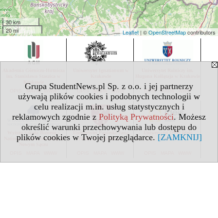
30 km
20 mi
Leaflet
| ©
OpenStreetMap
contributors
Akademia Górniczo-Hutnicza
Uniwersytet Ignatianum w
Uniwersytet Rolniczy im.
im. Stanisława Staszica w
Krakowie
Hugona Kołłątaja w Krakowie
Krakowie
Grupa StudentNews.pl Sp. z o.o. i jej partnerzy
OPIS
MAPA
WWW
OPIS
MAPA
WWW
OPIS
MAPA
WWW
używają plików cookies i podobnych technologii w
celu realizacji m.in. usług statystycznych i
reklamowych zgodnie z
Polityką Prywatności
. Możesz
określić warunki przechowywania lub dostępu do
Wyższa Szkoła Biznesu -
Uniwersytet Papieski Jana
Uniwersytet DSW Ideis
plików cookies w Twojej przeglądarce.
[ZAMKNIJ]
National Louis University w
Pawła II w Krakowie
Kraków
Nowym Sączu
OPIS
MAPA
WWW
OPIS
MAPA
WWW
OPIS
MAPA
WWW
Krakowska Wyższa Szkoła
Uniwersytet SWPS – filia im.
Uniwersytet Komisji Edukacji
Promocji Zdrowia
ks. Józefa Tischnera w
Narodowej w Krakowie
Krakowie
OPIS
MAPA
WWW
OPIS
MAPA
WWW
OPIS
MAPA
WWW