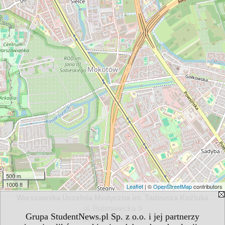
500 m
1000 ft
Leaflet
| ©
OpenStreetMap
contributors
Warszawska Uczelnia Medyczna im. Tadeusza Koźluka
ul. Bobrowiecka 9
Grupa StudentNews.pl Sp. z o.o. i jej partnerzy
00-728 Warszawa