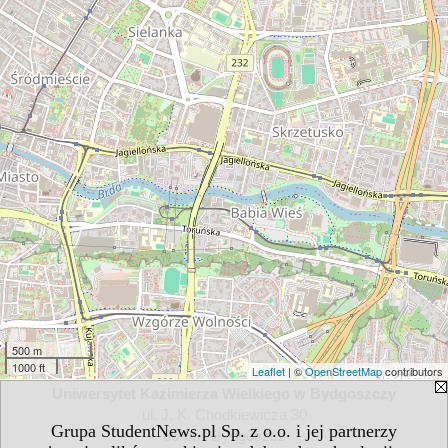
500 m
1000 ft
Leaflet
| ©
OpenStreetMap
contributors
Uniwersytet Kazimierza Wielkiego w Bydgoszczy
ul. J. K. Chodkiewicza 30
Grupa StudentNews.pl Sp. z o.o. i jej partnerzy
85-064 Bydgoszcz